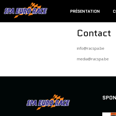
PRÉSENTATION
C
Contact
info@racspa.be
media@racspa.be
SPO